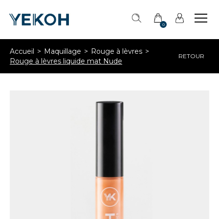
0
Accueil
Maquillage
Rouge à lèvres
RETOUR
Rouge à lèvres liquide mat Nude