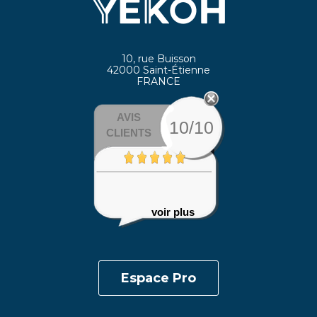
10, rue Buisson
42000 Saint-Étienne
FRANCE
AVIS
10/10
CLIENTS
J'ai commandé le choc gloss.
Super couleur,...
voir plus
Espace Pro