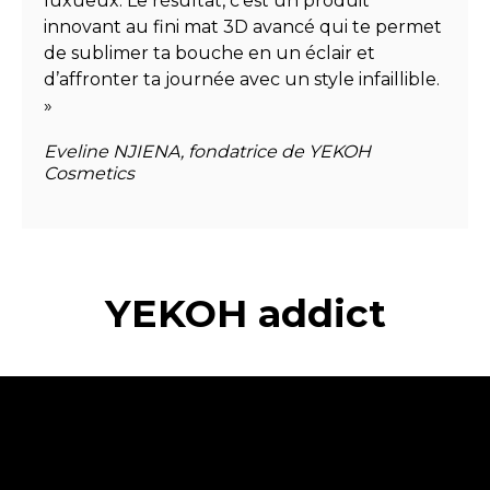
luxueux. Le résultat, c’est un produit
DIOXIDE), CI 15850 (RED 7 LAKE), CI 77491 (IRON
innovant au fini mat 3D avancé qui te permet
OXIDES), CI 77499 (IRON OXIDES), CI 45410 (RED
de sublimer ta bouche en un éclair et
28 LAKE), CI 15850 (RED 6)
d’affronter ta journée avec un style infaillible.
»
Eveline NJIENA, fondatrice de YEKOH
Cosmetics
YEKOH addict