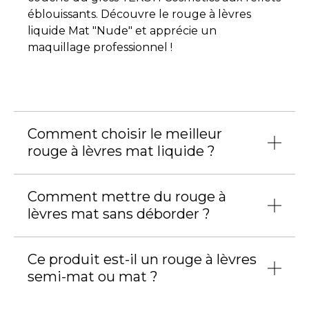
éblouissants. Découvre le rouge à lèvres
liquide Mat "Nude" et apprécie un
maquillage professionnel !
Comment choisir le meilleur
rouge à lèvres mat liquide ?
Le
meilleur produit à lèvres
est avant tout
Comment mettre du rouge à
celui qui répond pleinement à tes envies.
lèvres mat sans déborder ?
Choisis un produit qui correspond à ton mode
de vie et à tes habitudes. Si tu es active et que
Notre rouge à lèvres est équipé d’un
embout
tu recherches du
maquillage confortable
Ce produit est-il un rouge à lèvres
floqué haute précision.
Il épouse
longue tenue,
notre rouge à lèvres liquide
semi-mat ou mat ?
parfaitement le contour de tes lèvres pour
mat te conviendra parfaitement. Il se laisse
t’aider à souligner ton sourire. Pour un
aisément oublier et tu n’auras pas besoin de
Ce rouge à lèvres liquide offre un
rendu