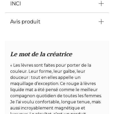
INCI
fraîcheur et de légèreté immédiate.
Complexe de poudres texturisantes
AQUA (WATER), POLYMETHYL METHACRYLATE,
:
Facilite l’application sur les lèvres et offre
ISODODECANE, CYCLOPENTASILOXANE,
Avis produit
un fini mat.
TRIMETHYLSILOXYSILICATE, SILICA, CETYL
PEG/PPG-10/1 DIMETHICONE, DIMETHICONE,
Complexe volatil :
Fixe durablement la
DISTEARDIMONIUM HECTORITE,
couleur sur les lèvres.
CLIQUEZ ICI POUR LAISSER UN AVIS
POLYGLYCERYL-4 ISOSTEARATE, GLYCERIN,
Résine filmogène :
Testée en laboratoire
PROPANEDIOL, XANTHAN GUM, SODIUM
Le mot de la créatrice
pour garantir une pigmentation qui tient
CHLORIDE, DIMETHICONE/VINYL DIMETHICONE
pendant 8 heures.
CROSSPOLYMER, 1,2-HEXANEDIOL, CAPRYLYL
« Les lèvres sont faites pour porter de la
GLYCOL, AROMA (FLAVOR), HELIANTHUS
ANNUUS SEED OIL (HELIANTHUS ANNUUS
couleur. Leur forme, leur galbe, leur
(SUNFLOWER) SEED OIL), ALUMINUM
douceur : tout en elles appelle un
HYDROXIDE, DISODIUM EDTA, ROSMARINUS
maquillage d’exception. Ce rouge à lèvres
OFFICINALIS LEAF EXTRACT (ROSMARINUS
liquide mat a été pensé comme le meilleur
OFFICINALIS (ROSEMARY) LEAF EXTRACT),
compagnon quotidien de toutes les femmes.
SODIUM LAUROYL GLUTAMATE, LYSINE,
Je l’ai voulu confortable, longue tenue, mais
MAGNESIUM CHLORIDE, MAY CONTAIN (+/-) : CI
aussi incroyablement magnétique et
77492 (IRON OXIDES), CI 77891 (TITANIUM